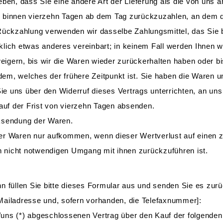
eben, dass Sie eine andere Art der Lieferung als die von uns 
 binnen vierzehn Tagen ab dem Tag zurückzuzahlen, an dem di
 Rückzahlung verwenden wir dasselbe Zahlungsmittel, das Sie b
klich etwas anderes vereinbart; in keinem Fall werden Ihnen 
igern, bis wir die Waren wieder zurückerhalten haben oder b
em, welches der frühere Zeitpunkt ist. Sie haben die Waren u
ie uns über den Widerruf dieses Vertrags unterrichten, an un
lauf der Frist von vierzehn Tagen absenden.
cksendung der Waren.
er Waren nur aufkommen, wenn dieser Wertverlust auf einen z
 nicht notwendigen Umgang mit ihnen zurückzuführen ist.
n füllen Sie bitte dieses Formular aus und senden Sie es zurü
Mailadresse und, sofern vorhanden, die Telefaxnummer]:
ir/uns (*) abgeschlossenen Vertrag über den Kauf der folgenden