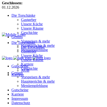
Geschlossen:
01.12.2026
Die Torschänke
Gastgeber
Unsere Küche
Unsere Räume
Geschichte
Genuss
Vorspeisen & mehr
Die Torschänke
Hauptgerichte & mehr
Die Torschänke
Menüempfehlung
Gastgeber
Unsere Küche
Unsere Räume
Karriere
Gutscheine
Geschichte
AGB
Genuss
Karriere
Vorspeisen & mehr
Hauptgerichte & mehr
Menüempfehlung
Gutscheine
Karriere
Impressum
Datenschutz