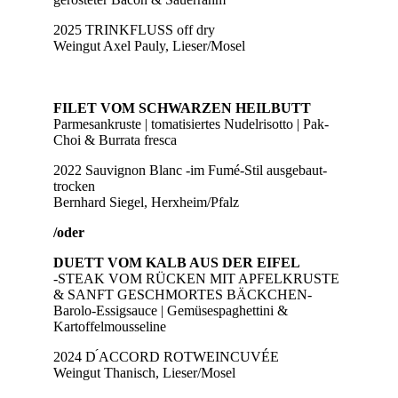
2025 TRINKFLUSS off dry
Weingut Axel Pauly, Lieser/Mosel
FILET VOM SCHWARZEN HEILBUTT
Parmesankruste | tomatisiertes Nudelrisotto | Pak-
Choi & Burrata fresca
2022 Sauvignon Blanc -im Fumé-Stil ausgebaut-
trocken
Bernhard Siegel, Herxheim/Pfalz
/oder
DUETT VOM KALB AUS DER EIFEL
-STEAK VOM RÜCKEN MIT APFELKRUSTE
& SANFT GESCHMORTES BÄCKCHEN-
Barolo-Essigsauce | Gemüsespaghettini &
Kartoffelmousseline
2024 D ́ACCORD ROTWEINCUVÉE
Weingut Thanisch, Lieser/Mosel