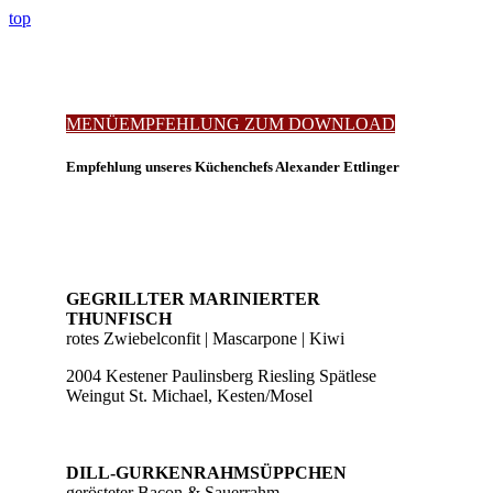
top
MENÜEMPFEHLUNG ZUM DOWNLOAD
Empfehlung unseres Küchenchefs Alexander Ettlinger
GEGRILLTER MARINIERTER
THUNFISCH
rotes Zwiebelconfit | Mascarpone | Kiwi
2004 Kestener Paulinsberg Riesling Spätlese
Weingut St. Michael, Kesten/Mosel
DILL-GURKENRAHMSÜPPCHEN
gerösteter Bacon & Sauerrahm