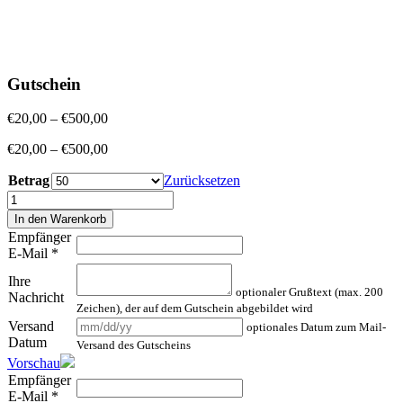
Gutschein
Preisspanne:
€
20,00
–
€
500,00
€20,00
Preisspanne:
€
20,00
–
€
500,00
bis
€20,00
€500,00
Betrag
bis
Zurücksetzen
€500,00
Gutschein
Menge
In den Warenkorb
Empfänger
E-Mail
*
Ihre
optionaler Grußtext (max. 200
Nachricht
Zeichen), der auf dem Gutschein abgebildet wird
Versand
optionales Datum zum Mail-
Datum
Versand des Gutscheins
Vorschau
Empfänger
E-Mail
*