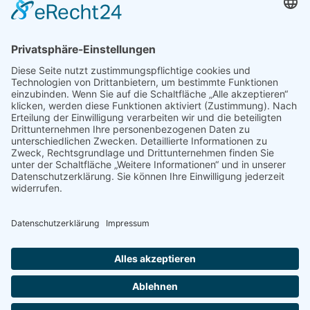
Food
Speisezimmer
Food
Torschänke Dudeldorf | Tel:
+49 (0)6565 20 24
|
Philippsheimer Straße 1 |
54647 Dudeldorf
|
Datenschutz
|
Impressum
|
Barrierefreiheit
|
Gaststube
Vertrag widerrufen
Food
Reservations
Book a Table
Powered by OpenTable
Menu
maindish